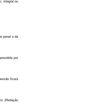
, integral ou
ão penal e da
presidida por
pensão ficará
cio. (Redação