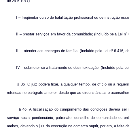
de 24.5.1977)
I – freqüentar curso de habilitação profissional ou de instrução esco
II – prestar serviços em favor da comunidade; (Incluído pela Lei nº
III – atender aos encargos de família; (Incluído pela Lei nº 6.416, d
IV – submeter-se a tratamento de desintoxicação. (Incluído pela Lei
§ 3o
O juiz poderá fixar, a qualquer tempo, de ofício ou a reque
referidas no parágrafo anterior, desde que as circunstâncias o aconselhem
§ 4o
A fiscalização do cumprimento das condições deverá ser re
serviço social penitenciário, patronato, conselho de comunidade ou ent
ambos, devendo o juiz da execução na comarca suprir, por ato, a falta da