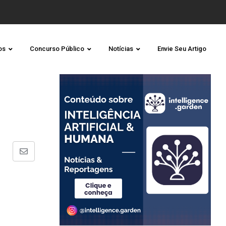
os
Concurso Público
Notícias
Envie Seu Artigo
Share
via
Email