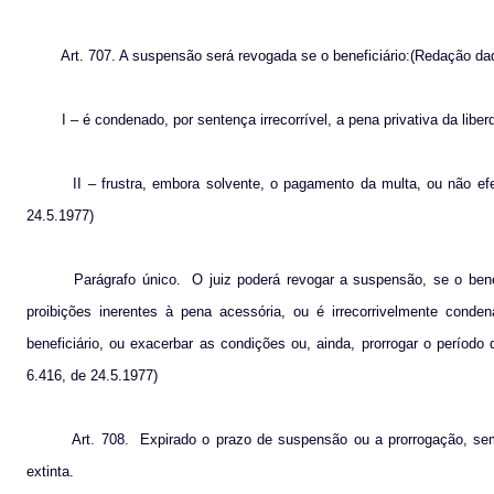
Art. 707. A suspensão será revogada se o beneficiário:(Redação dad
I – é condenado, por sentença irrecorrível, a pena privativa da lib
II – frustra, embora solvente, o pagamento da multa, ou não ef
24.5.1977)
Parágrafo único.
O juiz poderá revogar a suspensão, se o bene
proibições inerentes à pena acessória, ou é irrecorrivelmente conde
beneficiário, ou exacerbar as condições ou, ainda, prorrogar o períod
6.416, de 24.5.1977)
Art. 708.
Expirado o prazo de suspensão ou a prorrogação, sem
extinta.