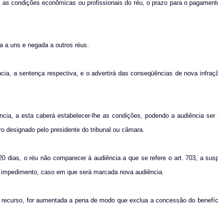
 as condições econômicas ou profissionais do réu, o prazo para o pagamento
a a uns e negada a outros réus.
cia, a sentença respectiva, e o advertirá das conseqüências de nova infraç
cia, a esta caberá estabelecer-lhe as condições, podendo a audiência ser 
ro designado pelo presidente do tribunal ou câmara.
0 dias, o réu não comparecer à audiência a que se refere o art. 703, a sus
o impedimento, caso em que será marcada nova audiência.
e recurso, for aumentada a pena de modo que exclua a concessão do benefí