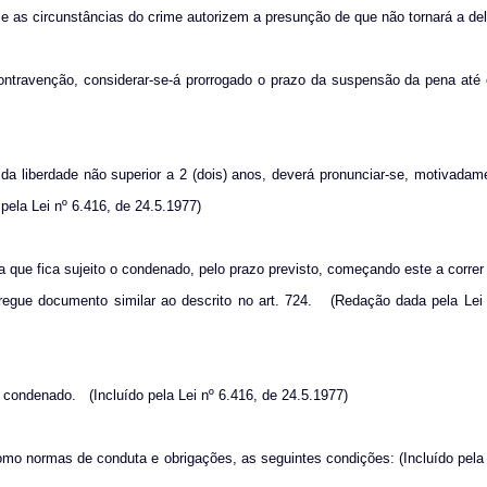
e as circunstâncias do crime autorizem a presunção de que não tornará a deli
contravenção, considerar-se-á prorrogado o prazo da suspensão da pena até
va da liberdade não superior a 2 (dois) anos, deverá pronunciar-se, motivadam
ela Lei nº 6.416, de 24.5.1977)
a que fica sujeito o condenado, pelo prazo previsto, começando este a correr
egue documento similar ao descrito no art. 724.
(Redação dada pela Lei 
o condenado.
(Incluído pela Lei nº 6.416, de 24.5.1977)
omo normas de conduta e obrigações, as seguintes condições: (Incluído pela 