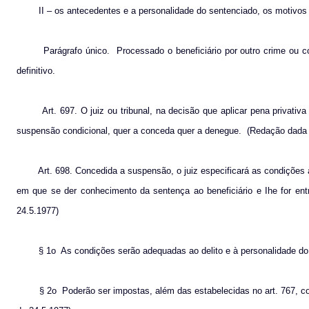
II – os antecedentes e a personalidade do sentenciado, os motivos 
Parágrafo único.
Processado o beneficiário por outro crime ou 
definitivo.
Art. 697. O juiz ou tribunal, na decisão que aplicar pena privati
suspensão condicional, quer a conceda quer a denegue.
(Redação dada p
Art. 698. Concedida a suspensão, o juiz especificará as condições 
em que se der conhecimento da sentença ao beneficiário e Ihe for entr
24.5.1977)
§ 1o
As condições serão adequadas ao delito e à personalidade d
§ 2o
Poderão ser impostas, além das estabelecidas no art. 767, c