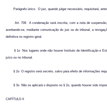
Parágrafo único.
O juiz, quando julgar necessário, requisitará, ant
Art. 709.
A condenação será inscrita, com a nota de suspensão, e
averbando-se, mediante comunicação do juiz ou do tribunal, a revoga
definitiva no registro geral.
§ 1o
Nos lugares onde não houver Instituto de Identificação e Esta
juízo ou no tribunal.
§ 2o
O registro será secreto, salvo para efeito de informações requ
§ 3o
Não se aplicará o disposto no § 2o, quando houver sido impos
CAPÍTULO II