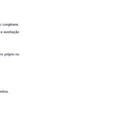
ão congênere,
 a averbação
ro próprio no
eitos.