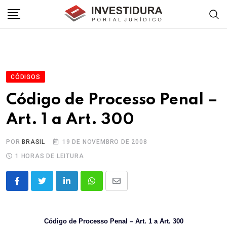
Skip
to
content
CÓDIGOS
Código de Processo Penal –
Art. 1 a Art. 300
POR
BRASIL
19 DE NOVEMBRO DE 2008
1 HORAS DE LEITURA
LinkedIn
Whatsapp
Share
via
Email
Código de Processo Penal – Art. 1 a Art. 300