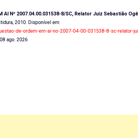
I Nº 2007.04.00.031538-8/SC, Relator Juiz Sebastião Ogê
estidura, 2010. Disponível em:
8-questao-de-ordem-em-ai-no-2007-04-00-031538-8-sc-relator-ju
08 ago. 2026