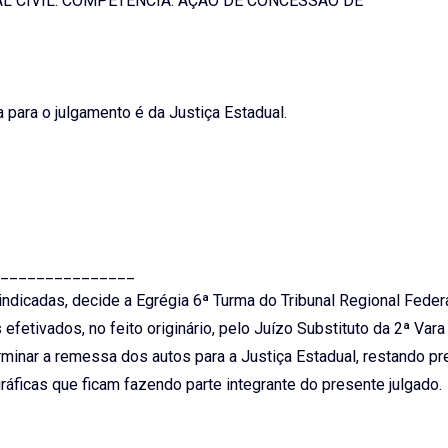
L CIVIL. COMPETÊNCIA. AÇÃO DE CONCESSÃO DE
 para o julgamento é da Justiça Estadual.
_______________
ndicadas, decide a Egrégia 6ª Turma do Tribunal Regional Federa
 efetivados, no feito originário, pelo Juízo Substituto da 2ª Vara
rminar a remessa dos autos para a Justiça Estadual, restando pr
gráficas que ficam fazendo parte integrante do presente julgado.