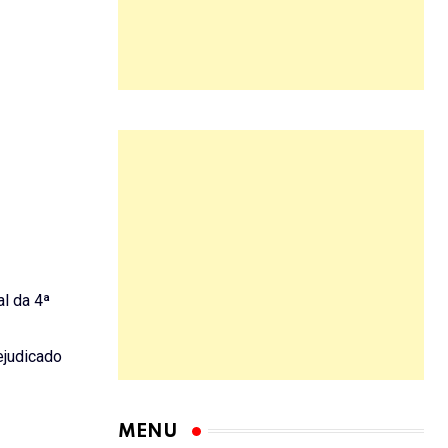
l da 4ª
ejudicado
MENU