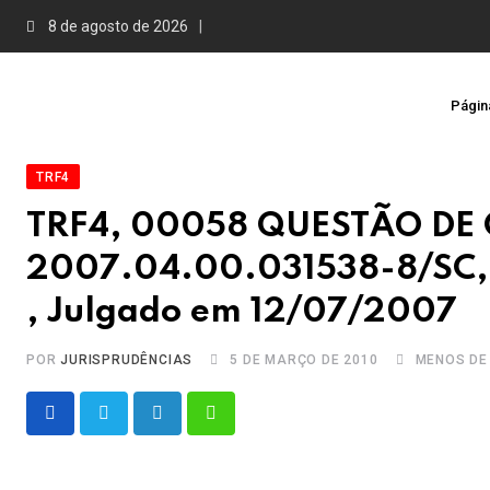
Skip
8 de agosto de 2026
to
content
Página
TRF4
TRF4, 00058 QUESTÃO DE 
2007.04.00.031538-8/SC, R
, Julgado em 12/07/2007
POR
JURISPRUDÊNCIAS
5 DE MARÇO DE 2010
MENOS DE
LinkedIn
Whatsapp