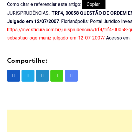
Como citar e referenciar este artigo:
Copiar
JURISPRUDÊNCIAS,.
TRF4, 00058 QUESTÃO DE ORDEM EM A
Julgado em 12/07/2007
. Florianópolis: Portal Jurídico Inv
https://investidura.com.br/jurisprudencias/trf4/trf4-0005
sebastiao-oge-muniz-julgado-em-12-07-2007/
Acesso em: 
Compartilhe:
LinkedIn
Whatsapp
Share
via
Email