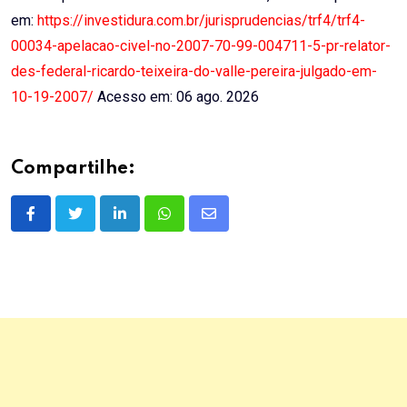
em:
https://investidura.com.br/jurisprudencias/trf4/trf4-
00034-apelacao-civel-no-2007-70-99-004711-5-pr-relator-
des-federal-ricardo-teixeira-do-valle-pereira-julgado-em-
10-19-2007/
Acesso em: 06 ago. 2026
Compartilhe:
LinkedIn
Whatsapp
Share
via
Email