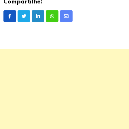
Compartilhe:
LinkedIn
Whatsapp
Share
via
Email