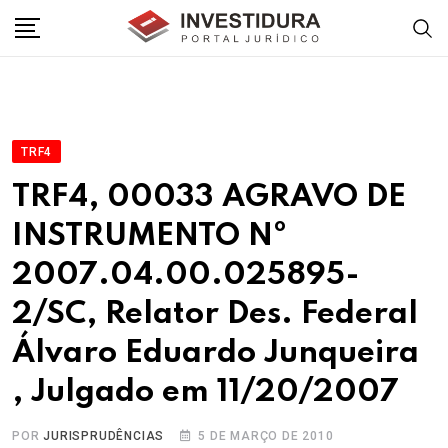
Skip
to
content
TRF4
TRF4, 00033 AGRAVO DE
INSTRUMENTO Nº
2007.04.00.025895-
2/SC, Relator Des. Federal
Álvaro Eduardo Junqueira
, Julgado em 11/20/2007
POR
JURISPRUDÊNCIAS
5 DE MARÇO DE 2010