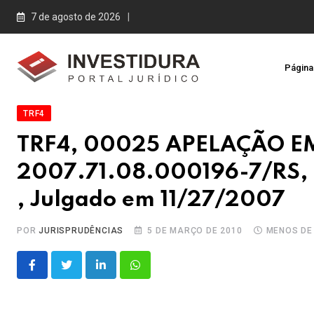
Skip
7 de agosto de 2026
to
content
Página 
TRF4
TRF4, 00025 APELAÇÃO 
2007.71.08.000196-7/RS, Re
, Julgado em 11/27/2007
POR
JURISPRUDÊNCIAS
5 DE MARÇO DE 2010
MENOS DE
LinkedIn
Whatsapp