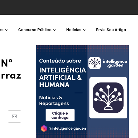
os
Concurso Público
Notícias
Envie Seu Artigo
 Nº
erraz
Share
via
Email