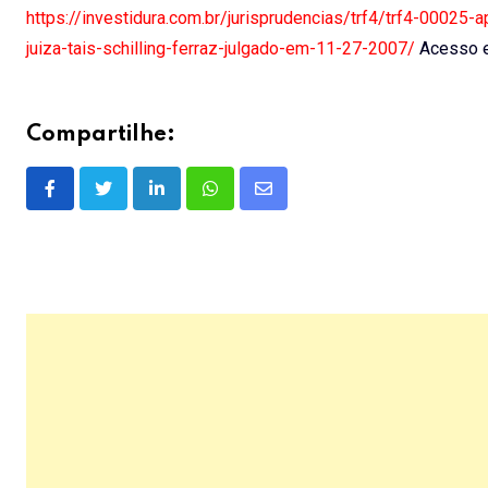
https://investidura.com.br/jurisprudencias/trf4/trf4-000
juiza-tais-schilling-ferraz-julgado-em-11-27-2007/
Acesso e
Compartilhe:
LinkedIn
Whatsapp
Share
via
Email