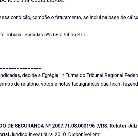
 DO ICMS. IMPOSSIBILIDADE.
nessa condição, compõe o faturamento, se inclui na base de cálc
e Tribunal. Súmulas nºs 68 e 94 do STJ.
_______________
ndicadas, decide a Egrégia 1ª Turma do Tribunal Regional Federa
ermos do relatório, votos e notas taquigráficas que ficam fazend
DE SEGURANÇA Nº 2007.71.08.000196-7/RS, Relator Juíz
Portal Jurídico Investidura, 2010. Disponível em: