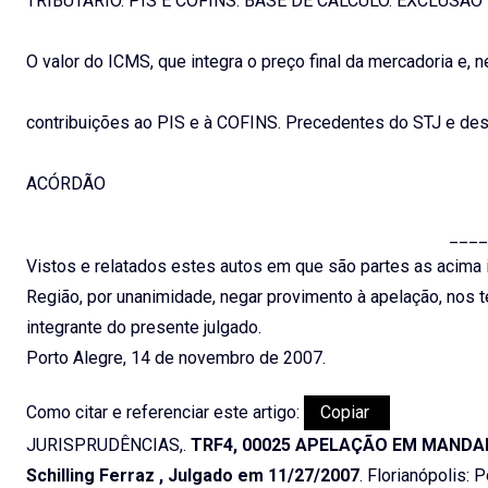
TRIBUTÁRIO. PIS E COFINS. BASE DE CÁLCULO. EXCLUSÃO
O valor do ICMS, que integra o preço final da mercadoria e, 
contribuições ao PIS e à COFINS. Precedentes do STJ e dest
ACÓRDÃO
____
Vistos e relatados estes autos em que são partes as acima i
Região, por unanimidade, negar provimento à apelação, nos t
integrante do presente julgado.
Porto Alegre, 14 de novembro de 2007.
Como citar e referenciar este artigo:
Copiar
JURISPRUDÊNCIAS,.
TRF4, 00025 APELAÇÃO EM MANDADO 
Schilling Ferraz , Julgado em 11/27/2007
. Florianópolis: 