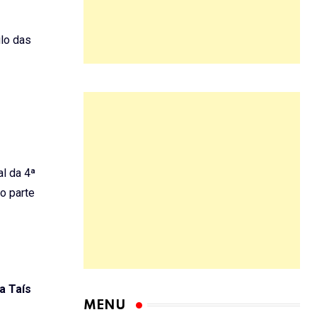
ulo das
l da 4ª
o parte
a Taís
MENU