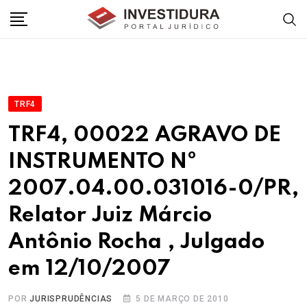
Skip
to
content
TRF4
TRF4, 00022 AGRAVO DE
INSTRUMENTO Nº
2007.04.00.031016-0/PR,
Relator Juiz Márcio
Antônio Rocha , Julgado
em 12/10/2007
POR
JURISPRUDÊNCIAS
5 DE MARÇO DE 2010