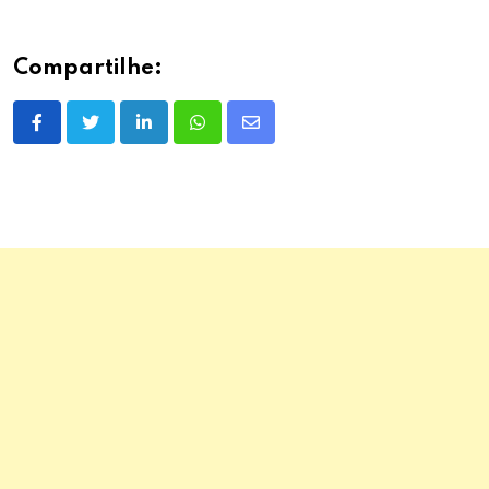
Compartilhe:
LinkedIn
Whatsapp
Share
via
Email