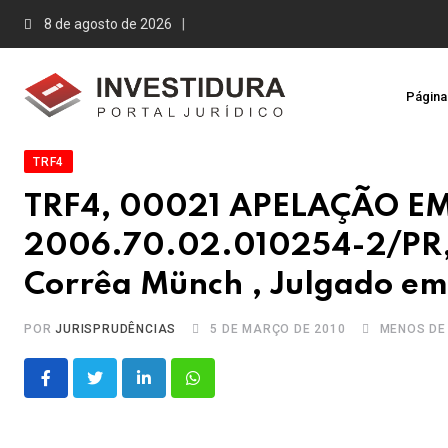
Skip
8 de agosto de 2026
to
content
Página 
TRF4
TRF4, 00021 APELAÇÃO 
2006.70.02.010254-2/PR, 
Corrêa Münch , Julgado em
POR
JURISPRUDÊNCIAS
5 DE MARÇO DE 2010
MENOS DE
LinkedIn
Whatsapp