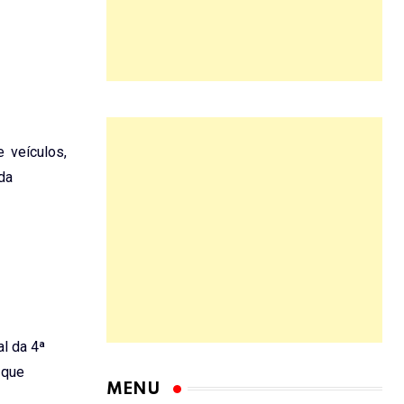
 veículos,
da
l da 4ª
 que
MENU