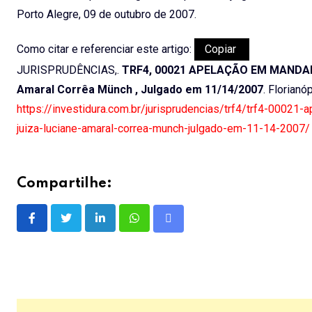
Porto Alegre, 09 de outubro de 2007.
Como citar e referenciar este artigo:
Copiar
JURISPRUDÊNCIAS,.
TRF4, 00021 APELAÇÃO EM MANDADO 
Amaral Corrêa Münch , Julgado em 11/14/2007
. Florianó
https://investidura.com.br/jurisprudencias/trf4/trf4-000
juiza-luciane-amaral-correa-munch-julgado-em-11-14-2007/
Compartilhe:
LinkedIn
Whatsapp
Share
via
Email