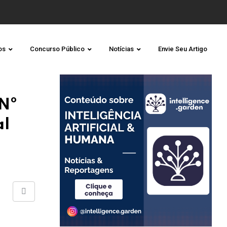
os
Concurso Público
Notícias
Envie Seu Artigo
Nº
al
Share
via
Email