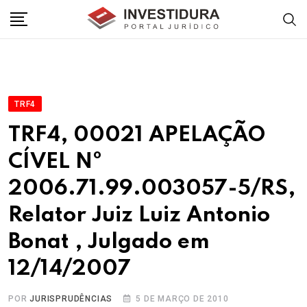
Skip
to
content
TRF4
TRF4, 00021 APELAÇÃO
CÍVEL Nº
2006.71.99.003057-5/RS,
Relator Juiz Luiz Antonio
Bonat , Julgado em
12/14/2007
POR
JURISPRUDÊNCIAS
5 DE MARÇO DE 2010