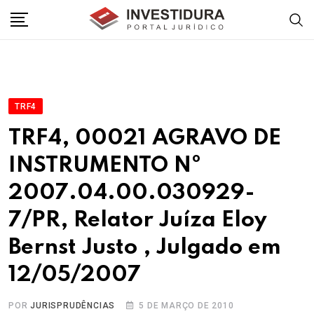
Skip
to
content
TRF4
TRF4, 00021 AGRAVO DE
INSTRUMENTO Nº
2007.04.00.030929-
7/PR, Relator Juíza Eloy
Bernst Justo , Julgado em
12/05/2007
POR
JURISPRUDÊNCIAS
5 DE MARÇO DE 2010