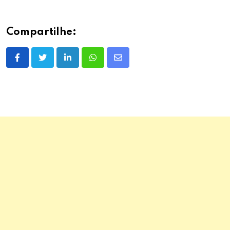
Compartilhe:
LinkedIn
Whatsapp
Share
via
Email