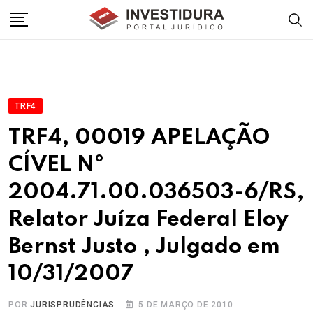
Skip
to
content
TRF4
TRF4, 00019 APELAÇÃO
CÍVEL Nº
2004.71.00.036503-6/RS,
Relator Juíza Federal Eloy
Bernst Justo , Julgado em
10/31/2007
POR
JURISPRUDÊNCIAS
5 DE MARÇO DE 2010