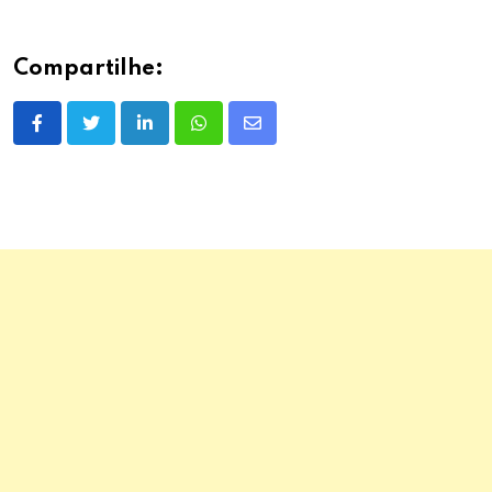
Compartilhe:
LinkedIn
Whatsapp
Share
via
Email