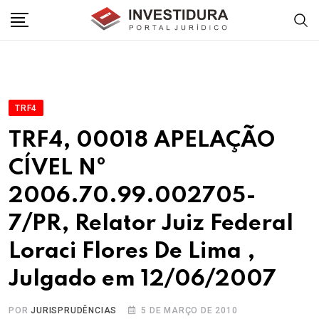
Skip
to
content
TRF4
TRF4, 00018 APELAÇÃO
CÍVEL Nº
2006.70.99.002705-
7/PR, Relator Juiz Federal
Loraci Flores De Lima ,
Julgado em 12/06/2007
POR
JURISPRUDÊNCIAS
5 DE MARÇO DE 2010