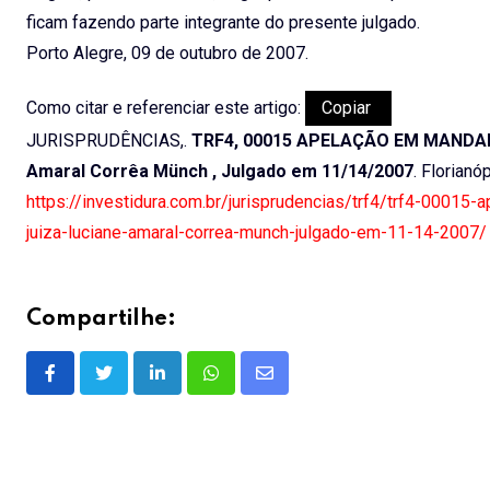
ficam fazendo parte integrante do presente julgado.
Porto Alegre, 09 de outubro de 2007.
Como citar e referenciar este artigo:
Copiar
JURISPRUDÊNCIAS,.
TRF4, 00015 APELAÇÃO EM MANDADO 
Amaral Corrêa Münch , Julgado em 11/14/2007
. Florianó
https://investidura.com.br/jurisprudencias/trf4/trf4-000
juiza-luciane-amaral-correa-munch-julgado-em-11-14-2007/
Compartilhe:
LinkedIn
Whatsapp
Share
via
Email