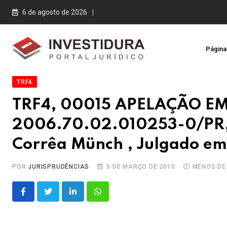
Skip
6 de agosto de 2026
to
content
Página 
TRF4
TRF4, 00015 APELAÇÃO E
2006.70.02.010253-0/PR, 
Corrêa Münch , Julgado em
POR
JURISPRUDÊNCIAS
5 DE MARÇO DE 2010
MENOS DE
LinkedIn
Whatsapp