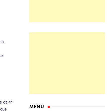
os,
da
l da 4ª
MENU
 que