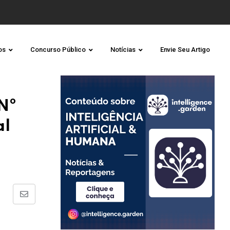
os
Concurso Público
Notícias
Envie Seu Artigo
Nº
al
Share
via
Email