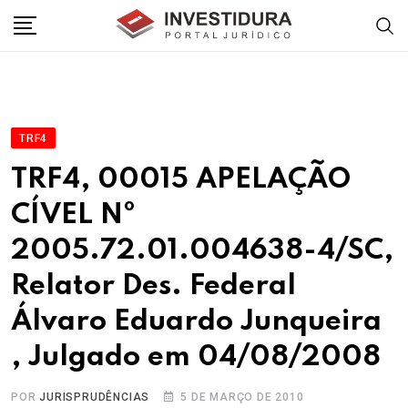
Skip
to
content
TRF4
TRF4, 00015 APELAÇÃO
CÍVEL Nº
2005.72.01.004638-4/SC,
Relator Des. Federal
Álvaro Eduardo Junqueira
, Julgado em 04/08/2008
POR
JURISPRUDÊNCIAS
5 DE MARÇO DE 2010