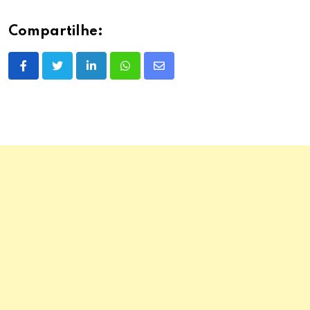
Compartilhe:
LinkedIn
Whatsapp
Share
via
Email