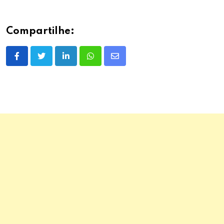
Compartilhe:
LinkedIn
Whatsapp
Share
via
Email