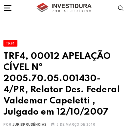
Skip
to
content
TRF4
TRF4, 00012 APELAÇÃO
CÍVEL Nº
2005.70.05.001430-
4/PR, Relator Des. Federal
Valdemar Capeletti ,
Julgado em 12/10/2007
POR
JURISPRUDÊNCIAS
5 DE MARÇO DE 2010