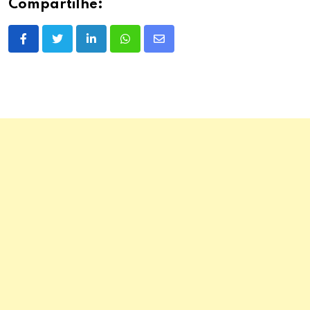
Compartilhe:
LinkedIn
Whatsapp
Share
via
Email