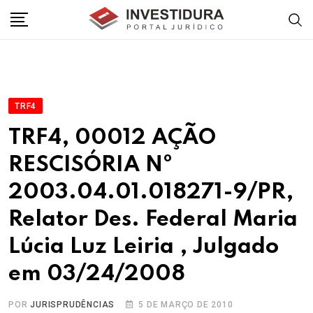
Skip
to
content
TRF4
TRF4, 00012 AÇÃO
RESCISÓRIA Nº
2003.04.01.018271-9/PR,
Relator Des. Federal Maria
Lúcia Luz Leiria , Julgado
em 03/24/2008
POR
JURISPRUDÊNCIAS
5 DE MARÇO DE 2010