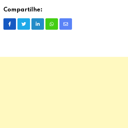
Compartilhe:
LinkedIn
Whatsapp
Share
via
Email