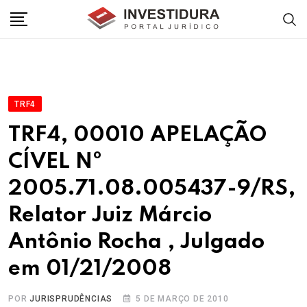
Skip
to
content
TRF4
TRF4, 00010 APELAÇÃO
CÍVEL Nº
2005.71.08.005437-9/RS,
Relator Juiz Márcio
Antônio Rocha , Julgado
em 01/21/2008
POR
JURISPRUDÊNCIAS
5 DE MARÇO DE 2010