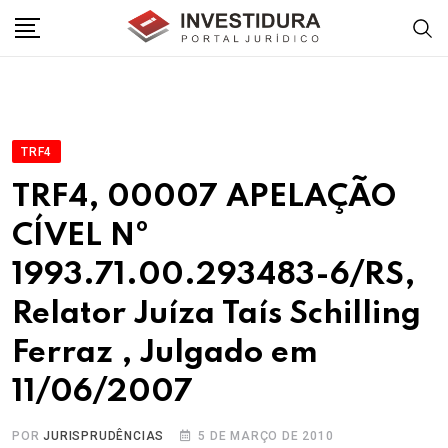
Skip
to
content
TRF4
TRF4, 00007 APELAÇÃO
CÍVEL Nº
1993.71.00.293483-6/RS,
Relator Juíza Taís Schilling
Ferraz , Julgado em
11/06/2007
POR
JURISPRUDÊNCIAS
5 DE MARÇO DE 2010