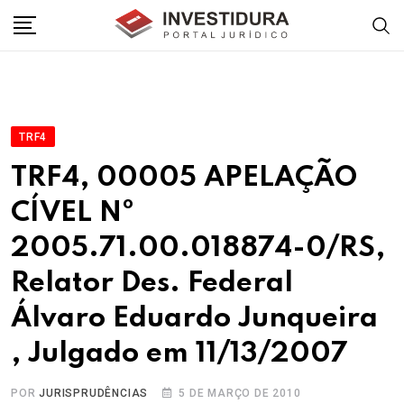
Skip
to
content
TRF4
TRF4, 00005 APELAÇÃO
CÍVEL Nº
2005.71.00.018874-0/RS,
Relator Des. Federal
Álvaro Eduardo Junqueira
, Julgado em 11/13/2007
POR
JURISPRUDÊNCIAS
5 DE MARÇO DE 2010