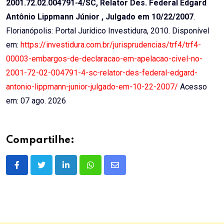
2001.72.02.004791-4/SC, Relator Des. Federal Edgard
Antônio Lippmann Júnior , Julgado em 10/22/2007
.
Florianópolis: Portal Jurídico Investidura, 2010. Disponível
em:
https://investidura.com.br/jurisprudencias/trf4/trf4-
00003-embargos-de-declaracao-em-apelacao-civel-no-
2001-72-02-004791-4-sc-relator-des-federal-edgard-
antonio-lippmann-junior-julgado-em-10-22-2007/
Acesso
em: 07 ago. 2026
Compartilhe:
LinkedIn
Whatsapp
Share
via
Email