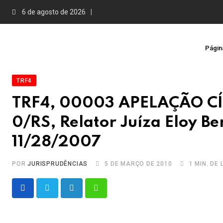
Skip
6 de agosto de 2026
to
content
Página
TRF4
TRF4, 00003 APELAÇÃO CÍ
0/RS, Relator Juíza Eloy Be
11/28/2007
POR
JURISPRUDÊNCIAS
5 DE MARÇO DE 2010
1 MIN. DE
LinkedIn
Whatsapp