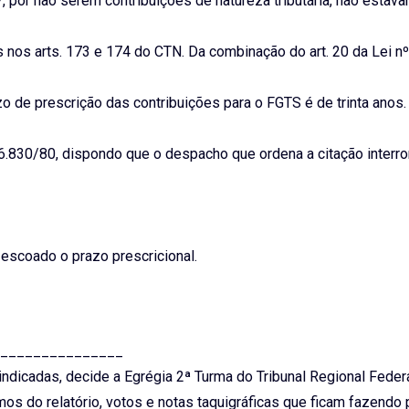
 por não serem contribuições de natureza tributária, não estav
 nos arts. 173 e 174 do CTN. Da combinação do art. 20 da Lei n
o de prescrição das contribuições para o FGTS é de trinta anos.
i nº 6.830/80, dispondo que o despacho que ordena a citação inter
escoado o prazo prescricional.
_______________
ndicadas, decide a Egrégia 2ª Turma do Tribunal Regional Federa
os do relatório, votos e notas taquigráficas que ficam fazendo 