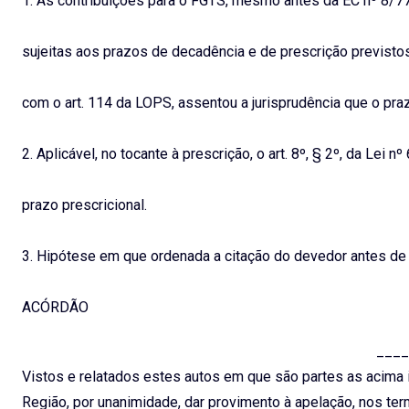
1. As contribuições para o FGTS, mesmo antes da EC nº 8/77,
sujeitas aos prazos de decadência e de prescrição previstos
com o art. 114 da LOPS, assentou a jurisprudência que o praz
2. Aplicável, no tocante à prescrição, o art. 8º, § 2º, da Le
prazo prescricional.
3. Hipótese em que ordenada a citação do devedor antes de 
ACÓRDÃO
____
Vistos e relatados estes autos em que são partes as acima i
Região, por unanimidade, dar provimento à apelação, nos term