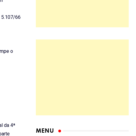
am
º 5.107/66
rompe o
l da 4ª
MENU
parte