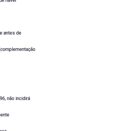
 de haver
e antes de
o (complementação
6, não incidirá
mente