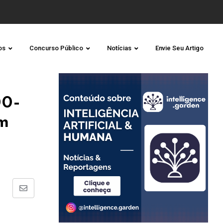
os
Concurso Público
Notícias
Envie Seu Artigo
00-
em
Share
via
Email