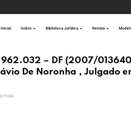
Inicial
Sobre
Biblioteca Jurídica
Revista
Model
 962.032 – DF (2007/01364
Otávio De Noronha , Julgado 
 LEITURA