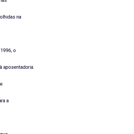
 mas
olhidas na
/1996, o
 à aposentadoria.
de
ara a