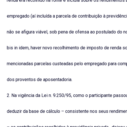
renda era recolhido na fonte e incidia sobre os rendimentos 
empregado (aí incluída a parcela de contribuição à previdênci
não se afigura viável, sob pena de ofensa ao postulado do n
bis in idem, haver novo recolhimento de imposto de renda s
mencionadas parcelas custeadas pelo empregado para co
dos proventos de aposentadoria.
2. Na vigência da Lei n. 9.250/95, como o participante passo
deduzir da base de cálculo – consistente nos seus rendime