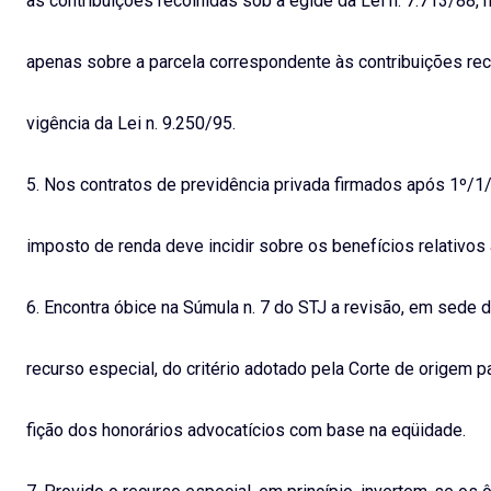
às contribuições recolhidas sob a égide da Lei n. 7.713/88,
apenas sobre a parcela correspondente às contribuições rec
vigência da Lei n. 9.250/95.
5. Nos contratos de previdência privada firmados após 1º/1
imposto de renda deve incidir sobre os benefícios relativos
6. Encontra óbice na Súmula n. 7 do STJ a revisão, em sede 
recurso especial, do critério adotado pela Corte de origem p
fição dos honorários advocatícios com base na eqüidade.