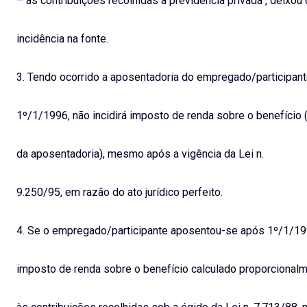
– as contribuições recolhidas à previdência privada , deixou
incidência na fonte.
3. Tendo ocorrido a aposentadoria do empregado/participant
1º/1/1996, não incidirá imposto de renda sobre o benefíci
da aposentadoria), mesmo após a vigência da Lei n.
9.250/95, em razão do ato jurídico perfeito.
4. Se o empregado/participante aposentou-se após 1º/1/199
imposto de renda sobre o benefício calculado proporcional