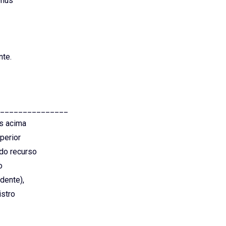
ônus
nte.
_______________
as acima
perior
 do recurso
o
idente),
istro