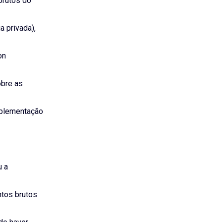
brutos do
a privada),
on
obre as
mplementação
u a
ntos brutos