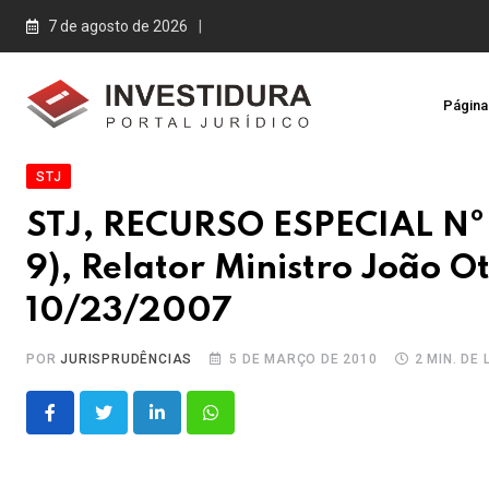
Skip
7 de agosto de 2026
to
content
Página 
STJ
STJ, RECURSO ESPECIAL Nº
9), Relator Ministro João 
10/23/2007
POR
JURISPRUDÊNCIAS
5 DE MARÇO DE 2010
2 MIN. DE
LinkedIn
Whatsapp