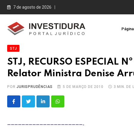
Skip
7 de agosto de 2026
to
content
Página 
STJ
STJ, RECURSO ESPECIAL Nº
Relator Ministra Denise A
POR
JURISPRUDÊNCIAS
5 DE MARÇO DE 2010
3 MIN. DE
LinkedIn
Whatsapp
—————————————————————-