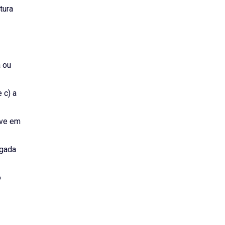
tura
a ou
 c) a
ive em
lgada
o