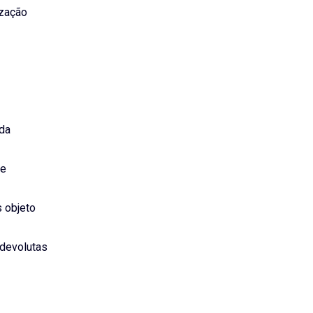
ização
 da
ve
 objeto
 devolutas