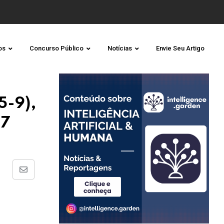
os
Concurso Público
Notícias
Envie Seu Artigo
5-9),
07
Share
via
Email