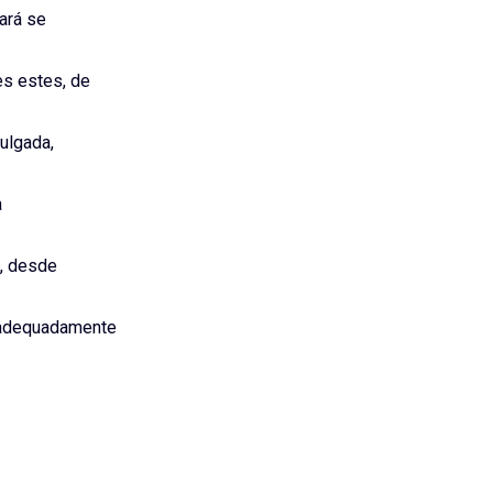
ará se
s estes, de
julgada,
a
o, desde
, adequadamente