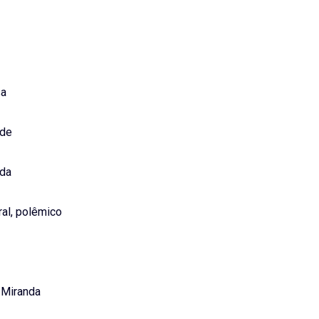
sa
 de
 da
ral, polêmico
 Miranda