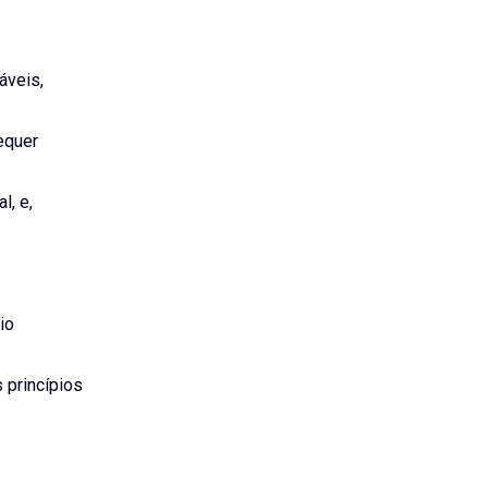
áveis,
equer
l, e,
io
 princípios