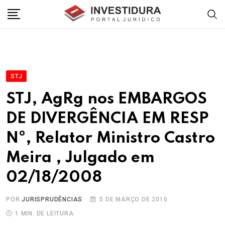
Skip
to
content
STJ
STJ, AgRg nos EMBARGOS
DE DIVERGÊNCIA EM RESP
Nº, Relator Ministro Castro
Meira , Julgado em
02/18/2008
POR
JURISPRUDÊNCIAS
5 DE MARÇO DE 2010
1 MIN. DE LEITURA