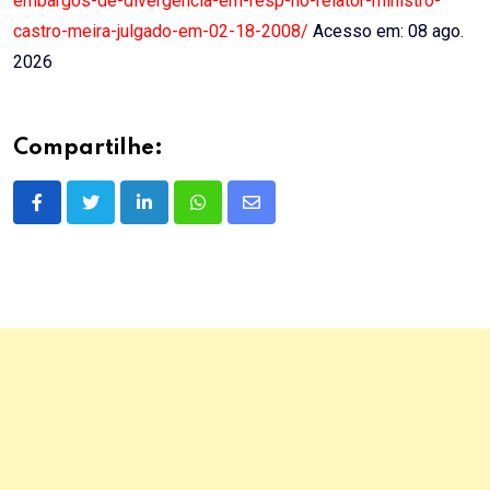
embargos-de-divergencia-em-resp-no-relator-ministro-
castro-meira-julgado-em-02-18-2008/
Acesso em: 08 ago.
2026
Compartilhe:
LinkedIn
Whatsapp
Share
via
Email