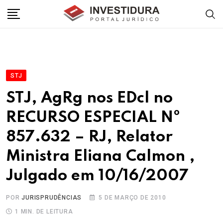
Skip
to
content
STJ
STJ, AgRg nos EDcl no
RECURSO ESPECIAL Nº
857.632 – RJ, Relator
Ministra Eliana Calmon ,
Julgado em 10/16/2007
POR
JURISPRUDÊNCIAS
5 DE MARÇO DE 2010
1 MIN. DE LEITURA