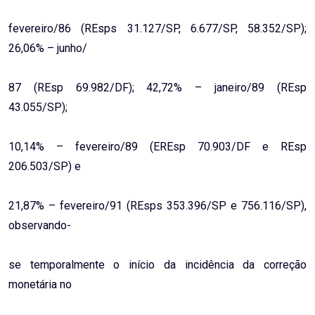
fevereiro/86 (REsps 31.127/SP, 6.677/SP, 58.352/SP);
26,06% – junho/
87 (REsp 69.982/DF); 42,72% – janeiro/89 (REsp
43.055/SP);
10,14% – fevereiro/89 (EREsp 70.903/DF e REsp
206.503/SP) e
21,87% – fevereiro/91 (REsps 353.396/SP e 756.116/SP),
observando-
se temporalmente o início da incidência da correção
monetária no