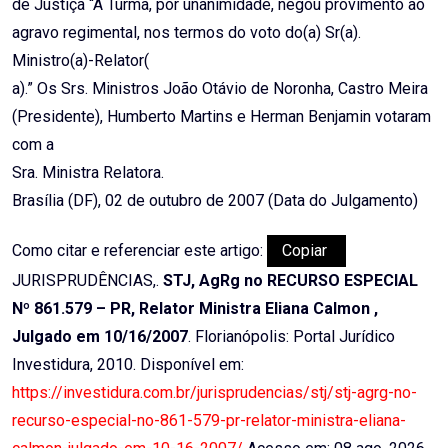
de Justiça “A Turma, por unanimidade, negou provimento ao
agravo regimental, nos termos do voto do(a) Sr(a).
Ministro(a)-Relator(
a).” Os Srs. Ministros João Otávio de Noronha, Castro Meira
(Presidente), Humberto Martins e Herman Benjamin votaram
com a
Sra. Ministra Relatora.
Brasília (DF), 02 de outubro de 2007 (Data do Julgamento)
Como citar e referenciar este artigo:
Copiar
JURISPRUDÊNCIAS,.
STJ, AgRg no RECURSO ESPECIAL
Nº 861.579 – PR, Relator Ministra Eliana Calmon ,
Julgado em 10/16/2007
. Florianópolis: Portal Jurídico
Investidura, 2010. Disponível em:
https://investidura.com.br/jurisprudencias/stj/stj-agrg-no-
recurso-especial-no-861-579-pr-relator-ministra-eliana-