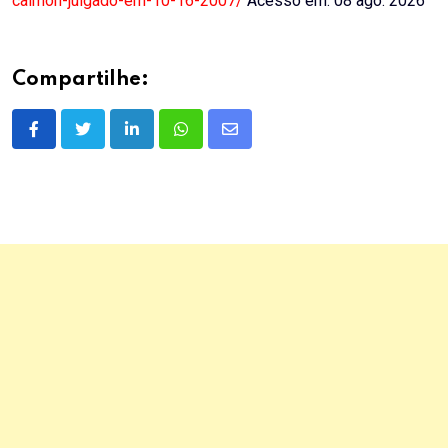
calmon-julgado-em-10-16-2007/
Acesso em: 08 ago. 2026
Compartilhe:
LinkedIn
Whatsapp
Share
via
Email