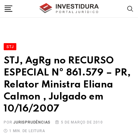
Skip
to
content
STJ
STJ, AgRg no RECURSO
ESPECIAL Nº 861.579 – PR,
Relator Ministra Eliana
Calmon , Julgado em
10/16/2007
POR
JURISPRUDÊNCIAS
5 DE MARÇO DE 2010
1 MIN. DE LEITURA