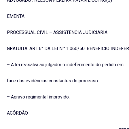
ADVOGADO : NELSON PEREIRA PAVAN E OUTRO(S)
EMENTA
PROCESSUAL CIVIL – ASSISTÊNCIA JUDICIÁRIA
GRATUITA. ART. 6° DA LEI N.° 1.060/50. BENEFÍCIO INDEFER
– A lei ressalva ao julgador o indeferimento do pedido em
face das evidências constantes do processo.
– Agravo regimental improvido.
ACÓRDÃO
____