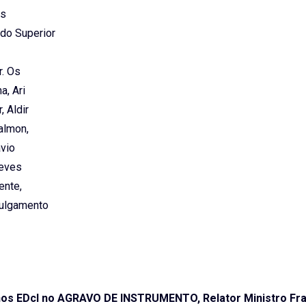
es
 do Superior
r. Os
a, Ari
 Aldir
Calmon,
ávio
teves
ente,
 julgamento
 nos EDcl no AGRAVO DE INSTRUMENTO, Relator Ministro Fr