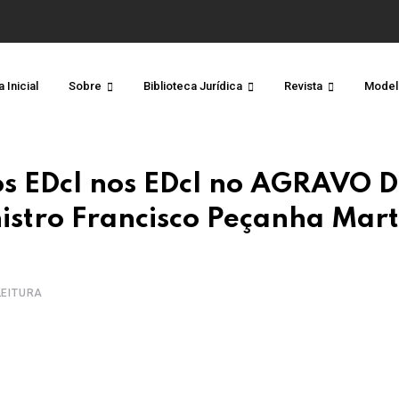
 Inicial
Sobre
Biblioteca Jurídica
Revista
Model
os EDcl nos EDcl no AGRAVO 
stro Francisco Peçanha Marti
 LEITURA