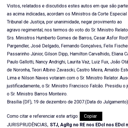
Vistos, relatados e discutidos estes autos em que são part
as acima indicadas, acordam os Ministros da Corte Especial
Tribunal de Justiça, por unanimidade, negar provimento ao
agravo regimental, nos termos do voto do Sr. Ministro Relato
Srs. Ministros Humberto Gomes de Barros, Cesar Asfor Roch
Pargendler, José Delgado, Fernando Gonçalves, Felix Fischer,
Passarinho Júnior, Gilson Dipp, Hamilton Carvalhido, Eliana 
Paulo Gallotti, Nancy Andrighi, Laurita Vaz, Luiz Fux, João Ot
de Noronha, Teori Albino Zavascki, Castro Meira, Arnaldo Es
Lima e Nilson Naves votaram com o Sr. Ministro Relator. Aus
justificadamente, o Sr. Ministro Francisco Falcão. Presidiu o
o Sr. Ministro Barros Monteiro.
Brasília (DF), 19 de dezembro de 2007.(Data do Julgamento)
Como citar e referenciar este artigo:
Copiar
JURISPRUDÊNCIAS,.
STJ, AgRg no RE nos EDcl nos EDcl