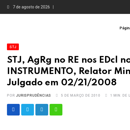
Skip
7 de agosto de 2026
to
content
Página
STJ
STJ, AgRg no RE nos EDcl n
INSTRUMENTO, Relator Mini
Julgado em 02/21/2008
POR
JURISPRUDÊNCIAS
5 DE MARÇO DE 2010
1 MIN. DE
LinkedIn
Whatsapp