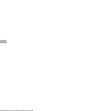
IDO.
_______________