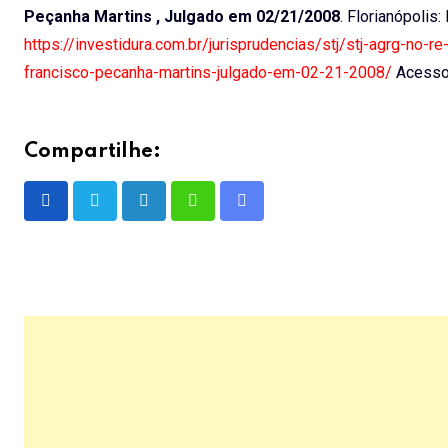
Peçanha Martins , Julgado em 02/21/2008
. Florianópolis:
https://investidura.com.br/jurisprudencias/stj/stj-agrg-no-
francisco-pecanha-martins-julgado-em-02-21-2008/
Acesso 
Compartilhe:
LinkedIn
Whatsapp
Share
via
Email