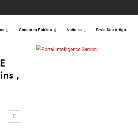
os
Concurso Público
Notícias
Envie Seu Artigo
DE
ns ,
Share
via
Email