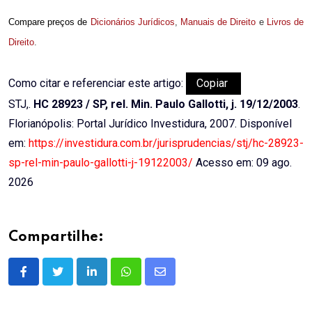
Compare preços de
Dicionários Jurídicos
,
Manuais de Direito
e
Livros de
Direito
.
Como citar e referenciar este artigo:
Copiar
STJ,.
HC 28923 / SP, rel. Min. Paulo Gallotti, j. 19/12/2003
.
Florianópolis: Portal Jurídico Investidura, 2007. Disponível
em:
https://investidura.com.br/jurisprudencias/stj/hc-28923-
sp-rel-min-paulo-gallotti-j-19122003/
Acesso em: 09 ago.
2026
Compartilhe:
LinkedIn
Whatsapp
Share
via