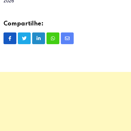
2026
Compartilhe:
LinkedIn
Whatsapp
Share
via
Email