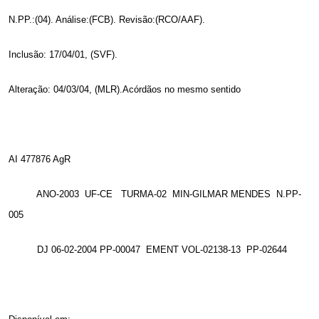
N.PP.:(04). Análise:(FCB). Revisão:(RCO/AAF).
Inclusão: 17/04/01, (SVF).
Alteração: 04/03/04, (MLR).Acórdãos no mesmo sentido
AI 477876 AgR
ANO-2003
UF-CE
TURMA-02
MIN-GILMAR MENDES
N.PP-
005
DJ 06-02-2004 PP-00047
EMENT VOL-02138-13
PP-02644