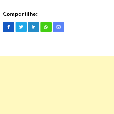
Compartilhe:
LinkedIn
Whatsapp
Share
via
Email