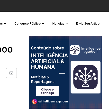
os
Concurso Público
Notícias
Envie Seu Artigo
2000
Share
via
Email