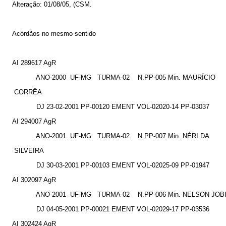
Alteração: 01/08/05, (CSM.
Acórdãos no mesmo sentido
AI 289617 AgR
ANO-2000
UF-MG
TURMA-02
N.PP-005 Min. MAURÍCIO
CORRÊA
DJ 23-02-2001 PP-00120 EMENT VOL-02020-14 PP-03037
AI 294007 AgR
ANO-2001
UF-MG
TURMA-02
N.PP-007 Min. NÉRI DA
SILVEIRA
DJ 30-03-2001 PP-00103 EMENT VOL-02025-09 PP-01947
AI 302097 AgR
ANO-2001
UF-MG
TURMA-02
N.PP-006 Min. NELSON JOB
DJ 04-05-2001 PP-00021 EMENT VOL-02029-17 PP-03536
AI 302424 AgR