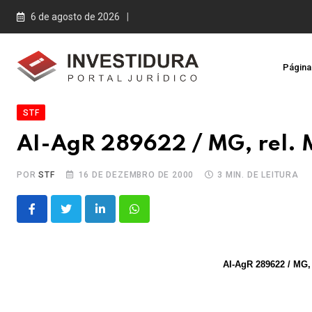
Skip
6 de agosto de 2026
to
content
Página 
STF
AI-AgR 289622 / MG, rel. M
POR
STF
16 DE DEZEMBRO DE 2000
3 MIN. DE LEITURA
LinkedIn
Whatsapp
AI-AgR 289622 / MG, 