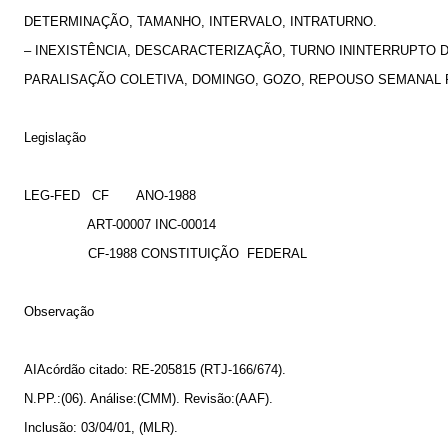
DETERMINAÇÃO, TAMANHO, INTERVALO, INTRATURNO.
– INEXISTÊNCIA, DESCARACTERIZAÇÃO, TURNO ININTERRUPTO
PARALISAÇÃO COLETIVA, DOMINGO, GOZO, REPOUSO SEMANAL
Legislação
LEG-FED
CF
ANO-1988
ART-00007 INC-00014
CF-1988 CONSTITUIÇÃO
FEDERAL
Observação
AIAcórdão citado: RE-205815 (RTJ-166/674).
N.PP.:(06). Análise:(CMM). Revisão:(AAF).
Inclusão: 03/04/01, (MLR).