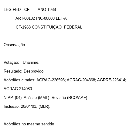
LEG-FED
CF
ANO-1988
ART-00102 INC-00003 LET-A
CF-1988 CONSTITUIÇÃO
FEDERAL
Observação
Votação:
Unânime.
Resultado: Desprovido.
Acórdãos citados: AGRAG-226593; AGRAG-204368; AGRRE-226414;
AGRAG-214080.
N.PP.:(04). Análise:(MML). Revisão:(RCO/AAF).
Inclusão: 20/04/01, (MLR).
Acórdãos no mesmo sentido