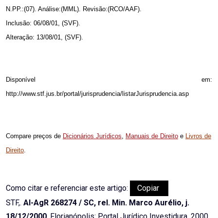
N.PP.:(07). Análise:(MML). Revisão:(RCO/AAF).
Inclusão: 06/08/01, (SVF).
Alteração: 13/08/01, (SVF).
Disponível em:
http://www.stf.jus.br/portal/jurisprudencia/listarJurisprudencia.asp
Compare preços de
Dicionários Jurídicos
,
Manuais de Direito
e
Livros de
Direito
.
Como citar e referenciar este artigo:
Copiar
STF,.
AI-AgR 268274 / SC, rel. Min. Marco Aurélio, j.
18/12/2000
. Florianópolis: Portal Jurídico Investidura, 2000.