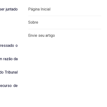
ser juntado
MENU
Página Inicial
eressado o
Sobre
em razão da
Envie seu artigo
do Tribunal
recurso de