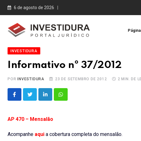
Skip
6 de agosto de 2026
to
content
Página 
INVESTIDURA
Informativo nº 37/2012
POR
INVESTIDURA
23 DE SETEMBRO DE 2012
2 MIN. DE 
LinkedIn
Whatsapp
AP 470 – Mensalão
Acompanhe
aqui
a cobertura completa do mensalão.