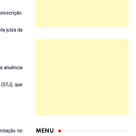
prescrição.
la juíza da
 a anuência
 (STJ), que
mitação no