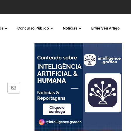
os
Concurso Público
Notícias
Envie Seu Artigo
Share
via
Email