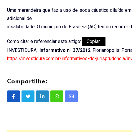
Uma merendeira que fazia uso de soda cáustica diluída em p
adicional de
insalubridade. O município de Brasiléia (AC) tentou recorre
Como citar e referenciar este artigo:
Copiar
INVESTIDURA,.
Informativo nº 37/2012
. Florianópolis: Port
https://investidura.com.br/informativos-de-jurisprudencia/i
Compartilhe:
LinkedIn
Whatsapp
Share
via
Email