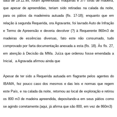
data de 19.12.95, foram apreendidas máquinas e 377 toras de madeira,
que apesar de apreendidas, teriam sido retiradas na calada da noite,
para os pátios da madeireira autuada (fls. 17-18); enquanto que em
relação à segunda Requerida, ora Agravante, foi lavrado Auto de Infração
e Termo de Apreensão e deveria devolver (?) à Requerente 860m3 de
madeiras de essências diversas, fato este não consumado, tudo
comprovado por farta documentação anexada a esta (fls. 18). Às fls. 27,
em atenção à Decisão da MMa. Juíza que ordenou fosse emendada a
Inicial,
a Agravada afirmou ainda que
Apesar de ter sido a Requerida autuada em flagrante pelos agentes do
IBAMA, fez pouco caso dos mesmos e das leis e normas que regem
este País, e na calada da noite, retornou ao local de exploração e retirou
os
800 m3
de madeira apreendida, depositando-a em seus pátios como
se agindo corretamente.(aqui, já afirma que são 800, em vez de 860m3)