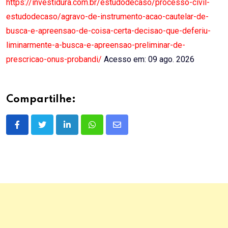
https://investidura.com.br/estudodecaso/processo-civil-
estudodecaso/agravo-de-instrumento-acao-cautelar-de-
busca-e-apreensao-de-coisa-certa-decisao-que-deferiu-
liminarmente-a-busca-e-apreensao-preliminar-de-
prescricao-onus-probandi/
Acesso em: 09 ago. 2026
Compartilhe:
LinkedIn
Whatsapp
Share
via
Email