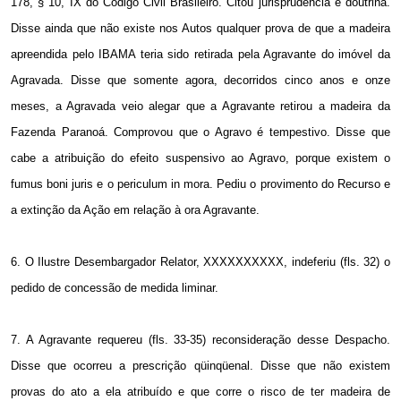
178, § 10, IX do Código Civil Brasileiro. Citou jurisprudência e doutrina.
Disse ainda que não existe nos Autos qualquer prova de que a madeira
apreendida pelo IBAMA teria sido retirada pela Agravante do imóvel da
Agravada. Disse que somente agora, decorridos cinco anos e onze
meses, a Agravada veio alegar que a Agravante retirou a madeira da
Fazenda Paranoá. Comprovou que o Agravo é tempestivo. Disse que
cabe a atribuição do efeito suspensivo ao Agravo, porque existem o
fumus boni juris e o periculum in mora. Pediu o provimento do Recurso e
a extinção da Ação em relação à ora Agravante.
6. O Ilustre Desembargador Relator, XXXXXXXXXX, indeferiu (fls. 32) o
pedido de concessão de medida liminar.
7. A
Agravante requereu (fls. 33-35) reconsideração desse Despacho.
Disse que ocorreu a prescrição qüinqüenal. Disse que não existem
provas do ato a ela atribuído e que corre o risco de ter madeira de