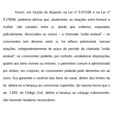
Assim, em função do disposto na Lei nº 8.971/94 e na Lei nº
9.278/96, podemos afirmar que, atualmente, as relações entre homem e
mulher, não casados entre si, desde que solteiros, separados
judicialmente, divorciados ou viúvos – a chamada “união estável” – os
conviventes tem deveres entre si; há reflexo patrimonial, nessas
relações, independentemente de prazo do período da chamada “união
estável”; os conviventes poderão, por contrato, estabelecer disposições
quanto aos bens móveis ou imóveis; o patrimônio comum é administrado
por ambos, em conjunto; os conviventes poderão pedir alimentos um ao
outro; fica garantido o usufruto dos bens do casal, dentro dos limites da
lei; defere-se a herança ao convivente supérstite, da mesma forma que o
art. 1.603, do Código Civil, defere a herança ao cônjuge sobrevivente,
não havendo herdeiros necessários.