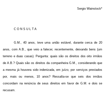
Sergio Wainstock*
C O N S U L T A
G.M., 40 anos, teve uma união estável, durante cerca de 20
anos, com A.B., que veio a falecer, recentemente, deixando bens (um
terreno e duas casas). Pergunta: quais são os direitos dos oito irmãos
de A.B.? Quais são os direitos da companheira G.M., considerando que
a mesma já houvera sido indenizada, em juízo, por serviços prestados
por, mais ou menos, 10 anos? Ressalta-se que seis dos irmãos
concordam na renúncia de seus direitos em favor de G.M. e dois se
recusam.