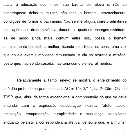
casa, a educação dos filhos, são tarefas de relevo e, não se
encarregasse delas a mulher, não teria o homem, provavelmente,
condições de formar o patrimônio. Não se me afigura correto admitir-se
que, após anos de convivência, durante os quais os encargos dividiram-
se de modo ainda mais comum entre nós, possa o homem
simplesmente despedir a mulher, ficando com todos os bens, uma vez
que só ele exercia atividade remunerada. A ela só restaria a miséria,
posto que, não sendo casada, não teria como pleitear alimentos.´´
Relativamente a tanto, relevo se mostra o entendimento do
acórdão proferido na já mencionada AC nº 145.071-1, da 2ª Câm. Cív. do
TJSP, que, abriu de forma excepcional a compreensão do que se deve
entender com a expressão colaboração indireta: “afeto, apoio,
inspiração, compreensão, cumplicidade e segurança psicológica
enquanto persistir a correspondência afetiva, de sorte que, é a mulher,