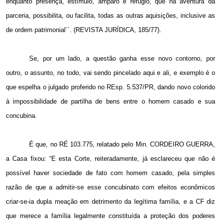
enquanto presença, estímulo, amparo e refúgio, que na aventura da
parceria, possibilita, ou facilita, todas as outras aquisições, inclusive as
de ordem patrimonial´´. (REVISTA JURÍDICA, 185/77).
Se, por um lado, a questão ganha esse novo contorno, por
outro, o assunto, no todo, vai sendo pincelado aqui e ali, e exemplo é o
que espelha o julgado proferido no REsp. 5.537/PR, dando novo colorido
à impossibilidade de partilha de bens entre o homem casado e sua
concubina.
É que, no RÉ 103.775, relatado pelo Min. CORDEIRO GUERRA,
a Casa fixou: “E esta Corte, reiteradamente, já esclareceu que não é
possível haver sociedade de fato com homem casado, pela simples
razão de que a admitir-se esse concubinato com efeitos econômicos
criar-se-ia dupla meação em detrimento da legítima família, e a CF diz
que merece a família legalmente constituída a proteção dos poderes