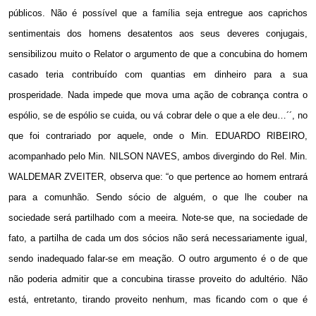
públicos. Não é possível que a família seja entregue aos caprichos
sentimentais dos homens desatentos aos seus deveres conjugais,
sensibilizou muito o Relator o argumento de que a concubina do homem
casado teria contribuído com quantias em dinheiro para a sua
prosperidade. Nada impede que mova uma ação de cobrança contra o
espólio, se de espólio se cuida, ou vá cobrar dele o que a ele deu…´´, no
que foi contrariado por aquele, onde o Min. EDUARDO RIBEIRO,
acompanhado pelo Min. NILSON NAVES, ambos divergindo do Rel. Min.
WALDEMAR ZVEITER, observa que: “o que pertence ao homem entrará
para a comunhão. Sendo sócio de alguém, o que lhe couber na
sociedade será partilhado com a meeira. Note-se que, na sociedade de
fato, a partilha de cada um dos sócios não será necessariamente igual,
sendo inadequado falar-se em meação. O outro argumento é o de que
não poderia admitir que a concubina tirasse proveito do adultério. Não
está, entretanto, tirando proveito nenhum, mas ficando com o que é