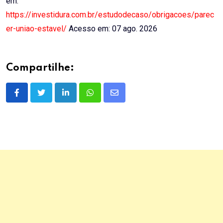
em:
https://investidura.com.br/estudodecaso/obrigacoes/parec
er-uniao-estavel/
Acesso em: 07 ago. 2026
Compartilhe:
LinkedIn
Whatsapp
Share
via
Email