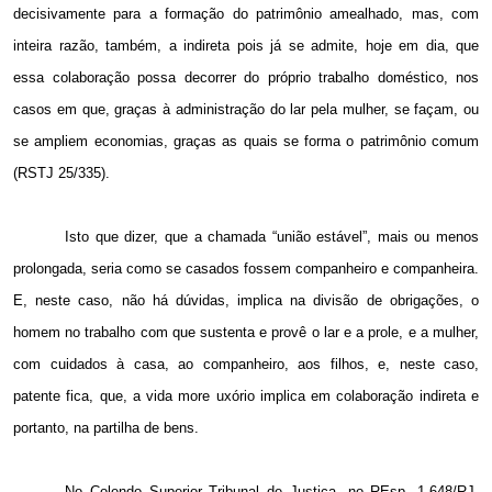
decisivamente para a formação do patrimônio amealhado, mas, com
inteira razão, também, a indireta pois já se admite, hoje em dia, que
essa colaboração possa decorrer do próprio trabalho doméstico, nos
casos em que, graças à administração do lar pela mulher, se façam, ou
se ampliem economias, graças as quais se forma o patrimônio comum
(RSTJ 25/335).
Isto que dizer, que a chamada “união estável”, mais ou menos
prolongada, seria como se casados fossem companheiro e companheira.
E, neste caso, não há dúvidas, implica na divisão de obrigações, o
homem no trabalho com que sustenta e provê o lar e a prole, e a mulher,
com cuidados à casa, ao companheiro, aos filhos, e, neste caso,
patente fica, que, a vida more uxório implica em colaboração indireta e
portanto, na partilha de bens.
No Colendo Superior Tribunal de Justiça, no REsp. 1.648/RJ,