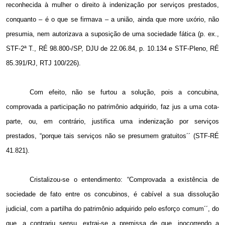
reconhecida à mulher o direito à indenização por serviços prestados,
conquanto – é o que se firmava – a união, ainda que more uxório, não
presumia, nem autorizava a suposição de uma sociedade fática (p. ex.,
STF-2ª T., RÉ 98.800-/SP, DJU de 22.06.84, p. 10.134 e STF-Pleno, RÉ
85.391/RJ, RTJ 100/226).
Com efeito, não se furtou a solução, pois a concubina,
comprovada a participação no patrimônio adquirido, faz jus a uma cota-
parte, ou, em contrário, justifica uma indenização por serviços
prestados, “porque tais serviços não se presumem gratuitos´´ (STF-RÉ
41.821).
Cristalizou-se o entendimento: “Comprovada a existência de
sociedade de fato entre os concubinos, é cabível a sua dissolução
judicial, com a partilha do patrimônio adquirido pelo esforço comum´´, do
que, a contrariu sensu, extrai-se a premissa de que, inocorrendo a