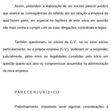
Assim, pretendem a elaboração de um sucinto parecer jurídico
que analise as conseqüências do referido ato em relação a empresa da
qual fazem parte, em especial na hipótese de este sócio em questão
não mais venha a cumprir com as suas obrigações, contratuais e legais.
Também questionam, os sócios da G.V., se os seus sócios
particularmente, ou a própria empresa (G.V.), poderiam vir a responder,
judicialmente, pelos erros ou ilegalidades cometidas pelo sócio em
questão quanto aos atos ou compromissos assumidos na administração
da nova empresa.
P A R E C E R J U R Í D I C O
Preliminarmente, importante tecer algumas considerações à