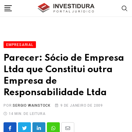
Skip
to
content
EMPRESARIAL
Parecer: Sócio de Empresa
Ltda que Constitui outra
Empresa de
Responsabilidade Ltda
POR
SERGIO WAINSTOCK
9 DE JANEIRO DE 2009
14 MIN. DE LEITURA
LinkedIn
Whatsapp
Share