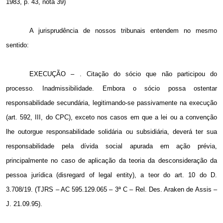
1983, p. 43, nota 39)
A jurisprudência de nossos tribunais entendem no mesmo
sentido:
EXECUÇÃO – . Citação do sócio que não participou do
processo. Inadmissibilidade. Embora o sócio possa ostentar
responsabilidade secundária, legitimando-se passivamente na execução
(art. 592, III, do CPC), exceto nos casos em que a lei ou a convenção
lhe outorgue responsabilidade solidária ou subsidiária, deverá ter sua
responsabilidade pela dívida social apurada em ação prévia,
principalmente no caso de aplicação da teoria da desconsideração da
pessoa jurídica (disregard of legal entity), a teor do art. 10 do D.
3.708/19. (TJRS – AC 595.129.065 – 3ª C – Rel. Des. Araken de Assis –
J. 21.09.95).