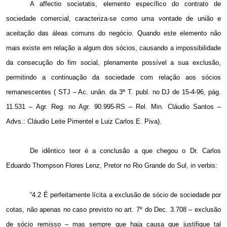
A affectio societatis, elemento específico do contrato de
sociedade comercial, caracteriza-se como uma vontade de união e
aceitação das áleas comuns do negócio. Quando este elemento não
mais existe em relação a algum dos sócios, causando a impossibilidade
da consecução do fim social, plenamente possível a sua exclusão,
permitindo a continuação da sociedade com relação aos sócios
remanescentes ( STJ – Ac. unân. da 3ª T. publ. no DJ de 15-4-96, pág.
11.531 – Agr. Reg. no Agr. 90.995-RS – Rel. Min. Cláudio Santos –
Advs.: Cláudio Leite Pimentel e Luiz Carlos E. Piva).
De idêntico teor é a conclusão a que chegou o Dr. Carlos
Eduardo Thompson Flores Lenz, Pretor no Rio Grande do Sul, in verbis:
“4.2 É perfeitamente lícita a exclusão de sócio de sociedade por
cotas, não apenas no caso previsto no art. 7º do Dec. 3.708 – exclusão
de sócio remisso – mas sempre que haja causa que justifique tal