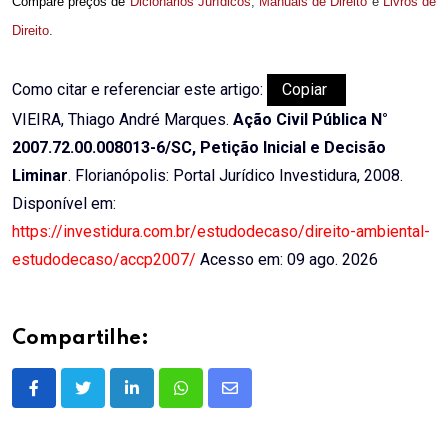
Compare preços de
Dicionários Jurídicos
,
Manuais de Direito
e
Livros de
Direito
.
Como citar e referenciar este artigo:
Copiar
VIEIRA, Thiago André Marques.
Ação Civil Pública N°
2007.72.00.008013-6/SC, Petição Inicial e Decisão
Liminar
. Florianópolis: Portal Jurídico Investidura, 2008.
Disponível em:
https://investidura.com.br/estudodecaso/direito-ambiental-
estudodecaso/accp2007/
Acesso em: 09 ago. 2026
Compartilhe:
LinkedIn
Whatsapp
Share
via