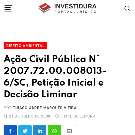
Skip
to
content
DIREITO AMBIENTAL
Ação Civil Pública N°
2007.72.00.008013-
6/SC, Petição Inicial e
Decisão Liminar
POR
THIAGO ANDRÉ MARQUES VIEIRA
21 DE JULHO DE 2008
3 MIN. DE LEITURA
LinkedIn
Whatsapp
Share