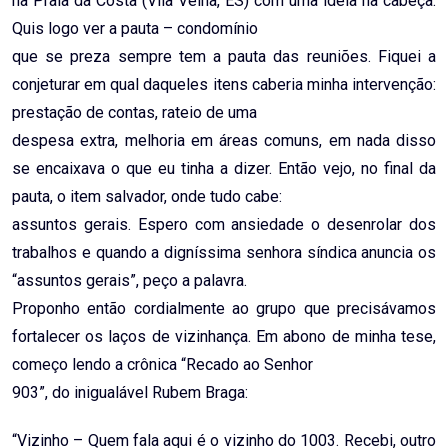
na Praia da Costa (Vila Velha, ES) com uma ideia na cabeça.
Quis logo ver a pauta – condomínio
que se preza sempre tem a pauta das reuniões. Fiquei a
conjeturar em qual daqueles itens caberia minha intervenção:
prestação de contas, rateio de uma
despesa extra, melhoria em áreas comuns, em nada disso
se encaixava o que eu tinha a dizer. Então vejo, no final da
pauta, o item salvador, onde tudo cabe:
assuntos gerais. Espero com ansiedade o desenrolar dos
trabalhos e quando a digníssima senhora síndica anuncia os
“assuntos gerais”, peço a palavra.
Proponho então cordialmente ao grupo que precisávamos
fortalecer os laços de vizinhança. Em abono de minha tese,
começo lendo a crônica “Recado ao Senhor
903”, do inigualável Rubem Braga:
“Vizinho – Quem fala aqui é o vizinho do 1003. Recebi, outro