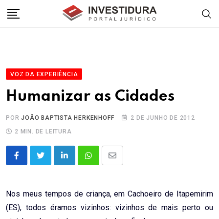
Skip
to
content
VOZ DA EXPERIÊNCIA
Humanizar as Cidades
POR
JOÃO BAPTISTA HERKENHOFF
2 DE JUNHO DE 2012
2 MIN. DE LEITURA
LinkedIn
Whatsapp
Share
via
Email
Nos meus tempos de criança, em Cachoeiro de Itapemirim
(ES), todos éramos vizinhos: vizinhos de mais perto ou