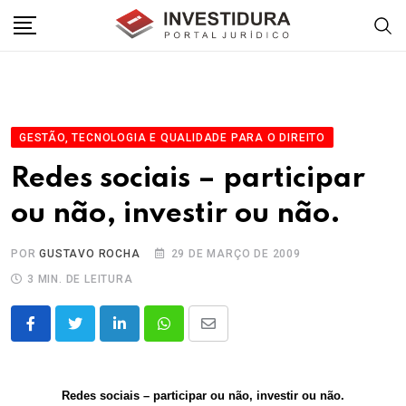
Skip
to
content
GESTÃO, TECNOLOGIA E QUALIDADE PARA O DIREITO
Redes sociais – participar
ou não, investir ou não.
POR
GUSTAVO ROCHA
29 DE MARÇO DE 2009
3 MIN. DE LEITURA
LinkedIn
Whatsapp
Share
via
Email
Redes sociais – participar ou não, investir ou não.