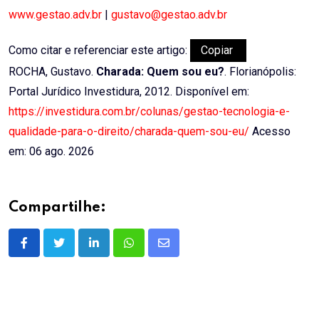
www.gestao.adv.br
|
gustavo@gestao.adv.br
Como citar e referenciar este artigo:
Copiar
ROCHA, Gustavo.
Charada: Quem sou eu?
. Florianópolis:
Portal Jurídico Investidura, 2012. Disponível em:
https://investidura.com.br/colunas/gestao-tecnologia-e-
qualidade-para-o-direito/charada-quem-sou-eu/
Acesso
em: 06 ago. 2026
Compartilhe:
LinkedIn
Whatsapp
Share
via
Email