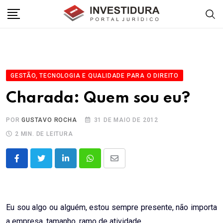
Skip
to
content
GESTÃO, TECNOLOGIA E QUALIDADE PARA O DIREITO
Charada: Quem sou eu?
POR
GUSTAVO ROCHA
31 DE MAIO DE 2012
2 MIN. DE LEITURA
LinkedIn
Whatsapp
Share
via
Email
Eu sou algo ou alguém, estou sempre presente, não importa
a empresa, tamanho, ramo de atividade.