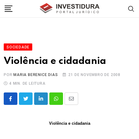
Skip
to
content
SOCIEDADE
Violência e cidadania
POR
MARIA BERENICE DIAS
21 DE NOVEMBRO DE 2008
4 MIN. DE LEITURA
LinkedIn
Whatsapp
Share
via
Email
Violência e cidadania