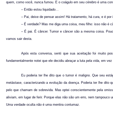
quem, como você, nunca fumou. E o coágulo em seu cérebro é uma con
– Então estou liquidado…
– Pai, deixe de pensar assim! Há tratamento, há cura, e é por
– É verdade? Mas me diga uma coisa, meu filho: isso não é câ
– É pai. É câncer. Tumor e câncer são a mesma coisa. Pouc
vamos sair desta.
Após esta conversa, senti que sua aceitação foi muito pos
fundamentalmente notei que ele decidiu abraçar a luta pela vida, em vez
Eu poderia ter lhe dito que o tumor é maligno. Que seu es
metástase, caracterizando a evolução da doença. Poderia ter lhe dito 
pelo que chamam de sobrevida. Mas optei conscientemente pela omiss
aliviam, em lugar de ferir. Porque elas não são um erro, nem tampouco
Uma verdade oculta não é uma mentira contumaz.