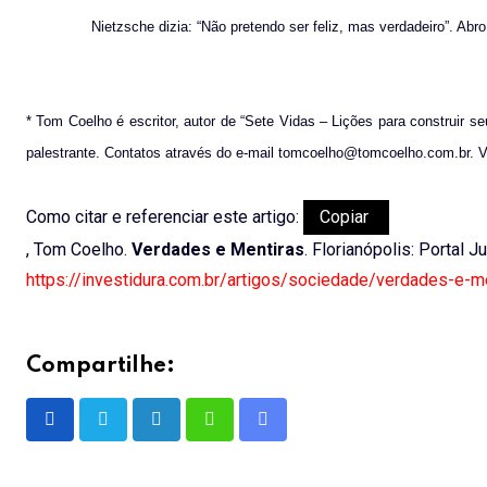
Nietzsche dizia: “Não pretendo ser feliz, mas verdadeiro”. Abr
* Tom Coelho é escritor, autor de “Sete Vidas – Lições para construir seu
palestrante. Contatos através do e-mail tomcoelho@tomcoelho.com.br. 
Como citar e referenciar este artigo:
Copiar
, Tom Coelho.
Verdades e Mentiras
. Florianópolis: Portal J
https://investidura.com.br/artigos/sociedade/verdades-e-m
Compartilhe:
LinkedIn
Whatsapp
Share
via