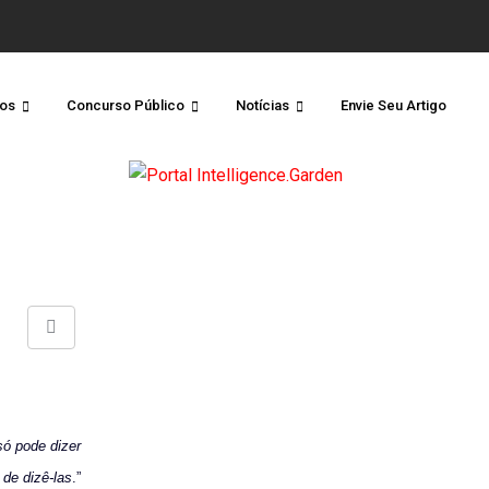
os
Concurso Público
Notícias
Envie Seu Artigo
Share
via
Email
ó pode dizer
 de dizê-las
.”