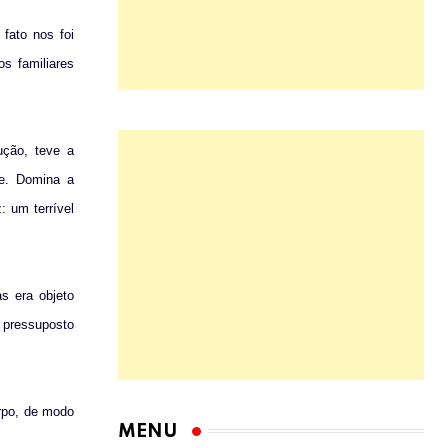
 fato nos foi
s familiares
ução, teve a
se. Domina a
: um terrível
s era objeto
o pressuposto
rpo, de modo