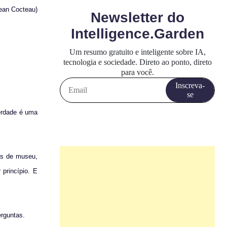
ean Cocteau)
erdade é uma
ças de museu,
 princípio. E
rguntas.