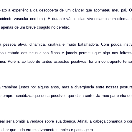
l relato a experiência da descoberta de um câncer que acometeu meu pai. O
dente vascular cerebral). E durante vários dias vivenciamos um dilema: o
 apenas de um breve coágulo no cérebro.
soa ativa, dinâmica, criativa e muito batalhadora. Com pouca instr
nou estudo aos seus cinco filhos e jamais permitiu que algo nos faltas
ior. Porém, ao lado de tantos aspectos positivos, há um contraponto tenaz
trabalhar juntos por alguns anos, mas a divergência entre nossas postura
 sempre acreditava que seria possível, que daria certo. Já meu pai partia d
al seria omitir a verdade sobre sua doença. Afinal, a cabeça comanda o co
editar que tudo era relativamente simples e passageiro.