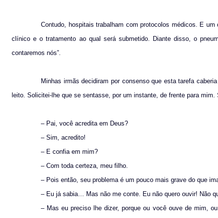
Contudo, hospitais trabalham com protocolos médicos. E um 
clínico e o tratamento ao qual será submetido. Diante disso, o pneu
contaremos nós”.
Minhas irmãs decidiram por consenso que esta tarefa caberia
leito. Solicitei-lhe que se sentasse, por um instante, de frente para mi
– Pai, você acredita em Deus?
– Sim, acredito!
– E confia em mim?
– Com toda certeza, meu filho.
– Pois então, seu problema é um pouco mais grave do que 
– Eu já sabia… Mas não me conte. Eu não quero ouvir! Não que
– Mas eu preciso lhe dizer, porque ou você ouve de mim, o