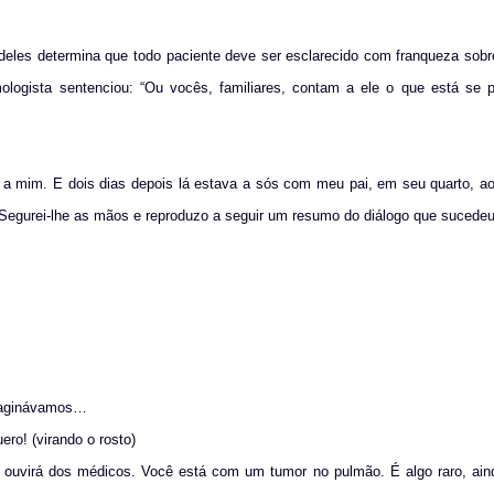
deles determina que todo paciente deve ser esclarecido com franqueza sobr
mologista sentenciou: “Ou vocês, familiares, contam a ele o que está se 
 a mim. E dois dias depois lá estava a sós com meu pai, em seu quarto, a
m. Segurei-lhe as mãos e reproduzo a seguir um resumo do diálogo que sucedeu
imaginávamos…
ro! (virando o rosto)
u ouvirá dos médicos. Você está com um tumor no pulmão. É algo raro, ain