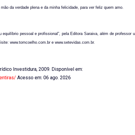
o mão da verdade plena e da minha felicidade, para ver feliz quem amo.
 equilíbrio pessoal e profissional”, pela Editora Saraiva, além de professor un
Visite: www.tomcoelho.com.br e www.setevidas.com.br.
urídico Investidura, 2009. Disponível em:
entiras/
Acesso em: 06 ago. 2026