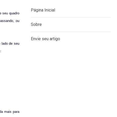
e seu quadro
passando, ou
MENU
o lado de seu
Página Inicial
:
Sobre
Envie seu artigo
da mais para