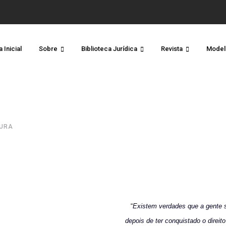
 Inicial
Sobre
Biblioteca Jurídica
Revista
Model
TURA
“
Existem verdades que a gente s
depois de ter conquistado o direito