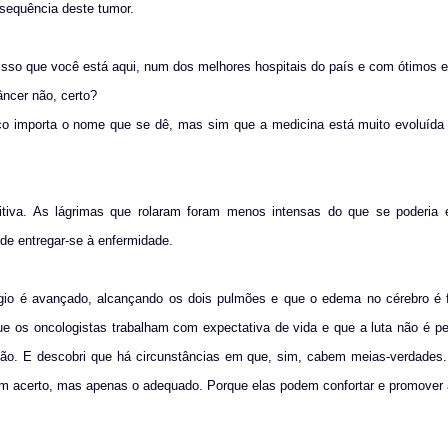
sequência deste tumor.
 isso que você está aqui, num dos melhores hospitais do país e com ótimos e
ncer não, certo?
o importa o nome que se dê, mas sim que a medicina está muito evoluída 
itiva. As lágrimas que rolaram foram menos intensas do que se poderia 
 de entregar-se à enfermidade.
tágio é avançado, alcançando os dois pulmões e que o edema no cérebro é 
que os oncologistas trabalham com expectativa de vida e que a luta não é p
ão. E descobri que há circunstâncias em que, sim, cabem meias-verdades.
 um acerto, mas apenas o adequado. Porque elas podem confortar e promover