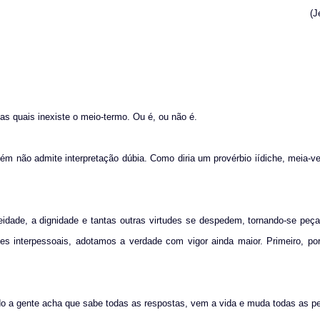
(J
s quais inexiste o meio-termo. Ou é, ou não é.
 não admite interpretação dúbia. Como diria um provérbio iídiche, meia-v
eidade, a dignidade e tantas outras virtudes se despedem, tornando-se pe
ões interpessoais, adotamos a verdade com vigor ainda maior. Primeiro, por
o a gente acha que sabe todas as respostas, vem a vida e muda todas as pe