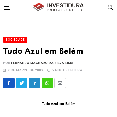
Skip
to
content
SOCIEDADE
Tudo Azul em Belém
POR
FERNANDO MACHADO DA SILVA LIMA
8 DE MARÇO DE 2009
5 MIN. DE LEITURA
LinkedIn
Whatsapp
Share
via
Email
Tudo Azul em Belém