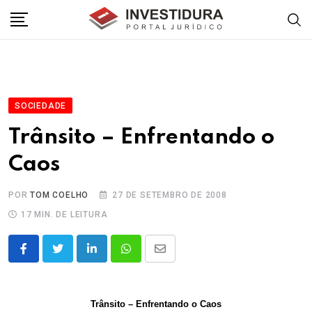
Skip
to
content
SOCIEDADE
Trânsito – Enfrentando o
Caos
POR
TOM COELHO
27 DE SETEMBRO DE 2008
17 MIN. DE LEITURA
LinkedIn
Whatsapp
Share
via
Email
Trânsito – Enfrentando o Caos