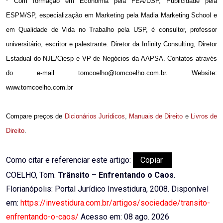
* Com formação em Economia pela FEA/USP, Publicidade pela
ESPM/SP, especialização em Marketing pela Madia Marketing School e
em Qualidade de Vida no Trabalho pela USP, é consultor, professor
universitário, escritor e palestrante. Diretor da Infinity Consulting, Diretor
Estadual do NJE/Ciesp e VP de Negócios da AAPSA. Contatos através
do e-mail tomcoelho@tomcoelho.com.br. Website:
www.tomcoelho.com.br
Compare preços de
Dicionários Jurídicos
,
Manuais de Direito
e
Livros de
Direito
.
Como citar e referenciar este artigo:
Copiar
COELHO, Tom.
Trânsito – Enfrentando o Caos
.
Florianópolis: Portal Jurídico Investidura, 2008. Disponível
em:
https://investidura.com.br/artigos/sociedade/transito-
enfrentando-o-caos/
Acesso em: 08 ago. 2026