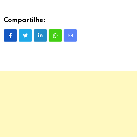
Compartilhe:
LinkedIn
Whatsapp
Share
via
Email