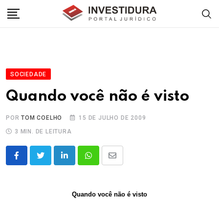
Skip
to
content
SOCIEDADE
Quando você não é visto
POR
TOM COELHO
15 DE JULHO DE 2009
3 MIN. DE LEITURA
LinkedIn
Whatsapp
Share
via
Email
Quando você não é visto