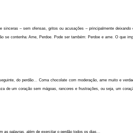
 e sinceras – sem ofensas, gritos ou acusações – principalmente deixando 
não se contenha: Ame, Perdoe. Pode ser também: Perdoe e ame. O que imp
conseguinte, do perdão… Coma chocolate com moderação, ame muito e verda
eza de um coração sem mágoas, rancores e frustrações, ou seja, um coraçã
om as palavras, além de exercitar o perdão todos os dias…