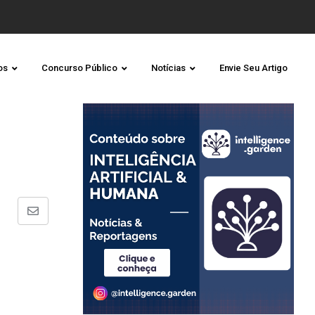
os
Concurso Público
Notícias
Envie Seu Artigo
Share
via
Email