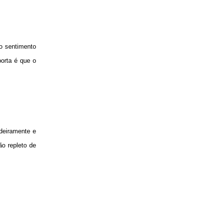
o sentimento
orta é que o
deiramente e
o repleto de