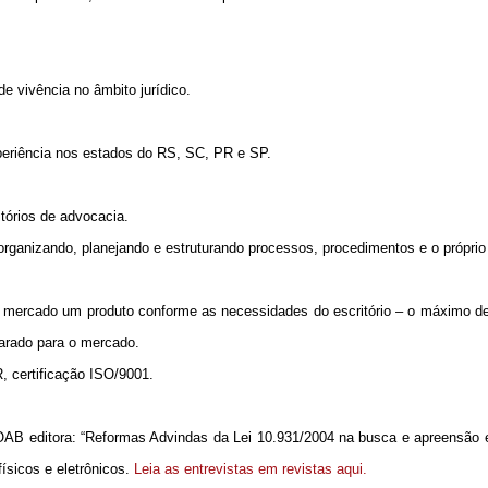
 vivência no âmbito jurídico.
periência nos estados do RS, SC, PR e SP.
itórios de advocacia.
ganizando, planejando e estruturando processos, procedimentos e o próprio e
 no mercado um produto conforme as necessidades do escritório – o máximo d
eparado para o mercado.
, certificação ISO/9001.
AB editora: “Reformas Advindas da Lei 10.931/2004 na busca e apreensão 
físicos e eletrônicos.
Leia as entrevistas em revistas aqui.