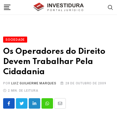
Skip
to
content
SOCIEDADE
Os Operadores do Direito
Devem Trabalhar Pela
Cidadania
POR
LUIZ GUILHERME MARQUES
28 DE OUTUBRO DE 2009
2 MIN. DE LEITURA
LinkedIn
Whatsapp
Share
via