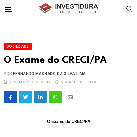
Skip
to
content
SOCIEDADE
O Exame do CRECI/PA
POR
FERNANDO MACHADO DA SILVA LIMA
7 DE MARÇO DE 2009
5 MIN. DE LEITURA
LinkedIn
Whatsapp
Share
via
Email
O Exame do CRECI/PA